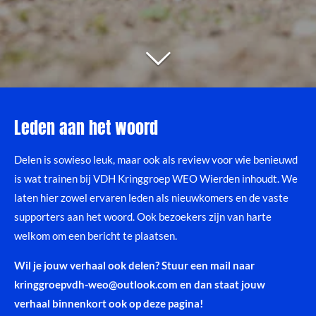
Leden aan het woord
Delen is sowieso leuk, maar ook als review voor wie benieuwd
is wat trainen bij VDH Kringgroep WEO Wierden inhoudt. We
laten hier zowel ervaren leden als nieuwkomers en de vaste
supporters aan het woord. Ook bezoekers zijn van harte
welkom om een bericht te plaatsen.
Wil je jouw verhaal ook delen? Stuur een mail naar
kringgroepvdh-weo@outlook.com en dan staat jouw
verhaal binnenkort ook op deze pagina!