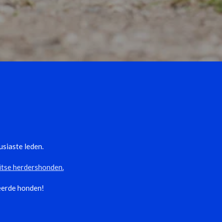
siaste leden.
itse herdershonden.
eerde honden!