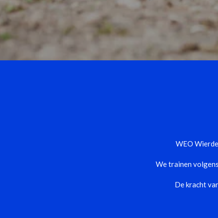
WEO Wierden 
We trainen volgens 
De kracht va