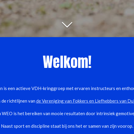
Welkom!
is een actieve VDH-kringgroep met ervaren instructeurs en enthou
de richtlijnen van
de Vereniging van Fokkers en Liefhebbers van Du
n WEO is het bereiken van mooie resultaten door intrinsiek gemotiv
Naast sport en discipline staat bij ons het er samen van zijn voorop.