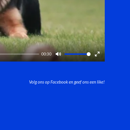
00:30
M
E
u
n
t
t
Volg ons op Facebook en geef ons een like!
e
e
r
f
u
l
l
s