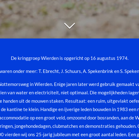
De kringgroep Wierden is opgericht op 16 augustus 1974.
waren onder meer: T. Ebrecht, J. Schuurs, A. Spekenbrink en S. Speken
ottemorsweg in Wierden. Enige jaren later werd gebruik gemaakt va
en van water en electriciteit, niet optimaal. Die mogelijkheden la
handen uit de mouwen staken. Resultaat: een ruim, uitgevlakt oefen
d de kantine te klein. Handige en ijverige leden bouwden in 1983 een
ge accommodatie op een groot veld, omzoomd door bosranden, aan de
uringen, jongehondedagen, clubmatches en demonstraties gehouden. O
0 vierden wij ons 25-jarig jubileum met een groot aantal leden. Een g