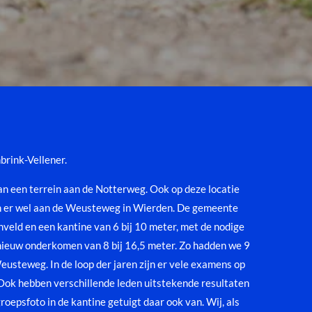
brink-Vellener.
n een terrein aan de Notterweg. Ook op deze locatie
gen er wel aan de Weusteweg in Wierden. De gemeente
veld en een kantine van 6 bij 10 meter, met de nodige
 nieuw onderkomen van 8 bij 16,5 meter. Zo hadden we 9
 Weusteweg.
In de loop der jaren zijn er vele examens op
ok hebben verschillende leden uitstekende resultaten
roepsfoto in de kantine getuigt daar ook van. Wij, als