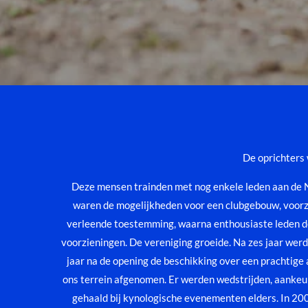
De oprichters 
Deze mensen trainden met nog enkele leden aan de N
waren de mogelijkheden voor een clubgebouw, voorzi
verleende toestemming, waarna enthousiaste leden de 
voorzieningen. De vereniging groeide. Na zes jaar wer
jaar na de opening de beschikking over een prachti
ons terrein afgenomen. Er werden wedstrijden, aanke
gehaald bij kynologische evenementen elders.
In 200