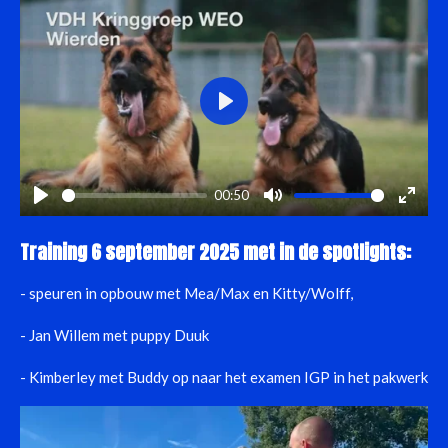
P
l
a
00:50
y
P
M
E
l
u
n
Training 6 september 2025 met in de spotlights:
a
t
t
y
e
e
- speuren in opbouw met Mea/Max en Kitty/Wolff,
r
- Jan Willem met puppy Duuk
f
u
- Kimberley met Buddy op naar het examen IGP in het pakwerk
l
l
s