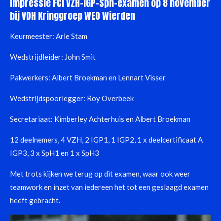
Impressie FCI VZH-IGP-Sph-examen op 8 november
a
t
t
bij VDH Kringgroep WEO Wierden
y
e
e
r
Keurmeester: Arie Stam
f
Wedstrijdleider: John Smit
u
l
Pakwerkers: Albert Broekman en Lennart Visser
l
s
Wedstrijdspoorlegger: Roy Overbeek
c
Secretariaat: Kimberley Achterhuis en Albert Broekman
r
e
12 deelnemers, 4 VZH, 2 IGP1, 1 IGP2, 1 x deelcertificaat A
e
IGP3, 3 x SpH1 en 1 x SpH3
n
Met trots kijken we terug op dit examen, waar ook weer
teamwork en inzet van iedereen het tot een geslaagd examen
heeft gebracht.