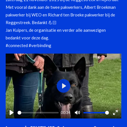
f
Met vooral dank aan de twee pakwerkers, Albert Broekman
u
pakwerker bij WEO en Richard ten Broeke pakwerker bij de
l
Reggestreek. Bedankt 💪🏻
l
Jan Kuipers, de organisatie en verder alle aanwezigen
s
bedankt voor deze dag.
c
#connected #verbinding
r
e
e
n
P
l
a
00:34
y
P
M
E
l
u
n