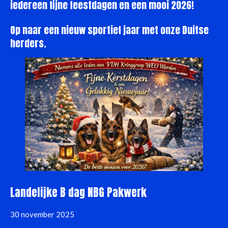
iedereen fijne feestdagen en een mooi 2026!
y
e
e
r
Op naar een nieuw sportief jaar met onze Duitse
f
herders.
u
l
l
s
c
r
e
e
n
Landelijke B dag NBG Pakwerk
30 november 2025